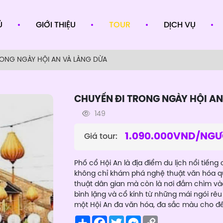
Ủ
GIỚI THIỆU
TOUR
DỊCH VỤ
RONG NGÀY HỘI AN VÀ LÀNG DỪA
CHUYẾN ĐI TRONG NGÀY HỘI AN
149
1.090.000VND/NGƯ
Giá tour:
Phố cổ Hội An là địa điểm du lịch nổi tiến
không chỉ khám phá nghệ thuật văn hóa qu
thuật dân gian mà còn là nơi đắm chìm v
bình lặng và cổ kính từ những mái ngói rê
một Hội An đa văn hóa, đa sắc màu cho đế
Share
Facebook
Twitter
Messenger
Copy