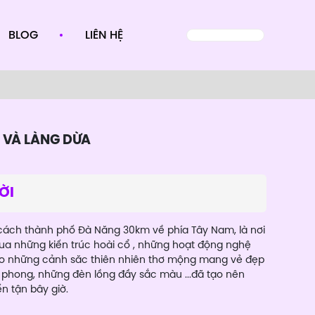
BLOG
LIÊN HỆ
 VÀ LÀNG DỪA
ỜI
g cách thành phố Đà Năng 30km về phía Tây Nam, là nơi
a những kiến trúc hoài cổ , những hoạt động nghệ
ào những cảnh săc thiên nhiên thơ mộng mang vẻ đẹp
u phong, những đèn lồng đầy sắc màu ...đã tạo nên
n tận bây giờ.