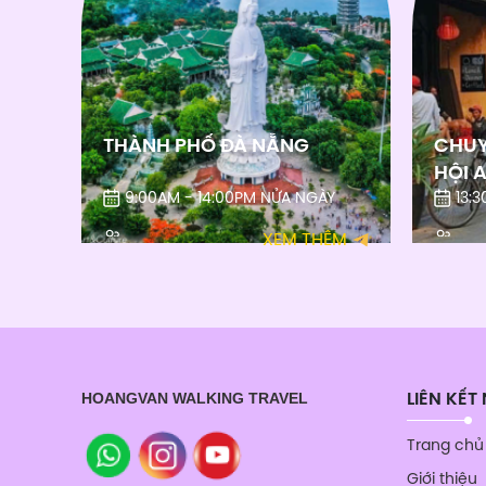
THÀNH PHỐ ĐÀ NẴNG
CHUY
HỘI 
9:00AM - 14:00PM NỬA NGÀY
13:
XEM THÊM
HOANGVAN WALKING TRAVEL
LIÊN KẾT
Trang chủ
Giới thiệu