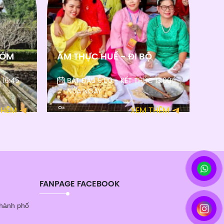
HÓM
ẨM THỰC HUẾ - ĐI BỘ
 16:45
BẮT ĐẦU 9:00 - KẾT THÚC 13:00
NỬA NGÀY
THÊM
XEM THÊM
FANPAGE FACEBOOK
Thành phố