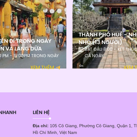
THÀNH PHỐ HUẾ - N
ẾN ĐI TRONG NGÀY
NHỎ (13 NGƯỜI)
AN VÀ LÀNG DỪA
BẮT ĐẦU 8:00 - KẾT THÚC
30 PM - 19:00PM TRONG NGÀY
CẢ NGÀY
XEM THÊM
XEM 
 NHANH
LIÊN HỆ
Địa chỉ:
105 Cô Giang, Phường Cô Giang, Quận 1, 
Hồ Chí Minh, Việt Nam