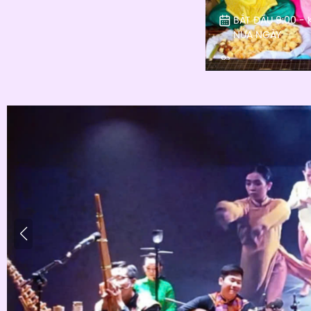
- 21:15PM: CẬP BẾN VÀ TRẢ
BẮT ĐẦU 9:00 - 
KHÁCH
NỬA NGÀY
2
XEM THÊM