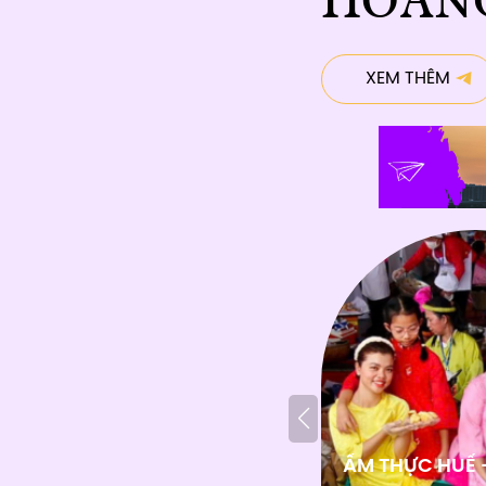
XEM THÊM
BUFFET DU THUYỀN
18:00PM - 18:30PM: ĐÓN KHÁCH -
ẨM THỰC HUẾ -
19:45PM: KHỞI HÀNH VÀ XUẤT BẾN