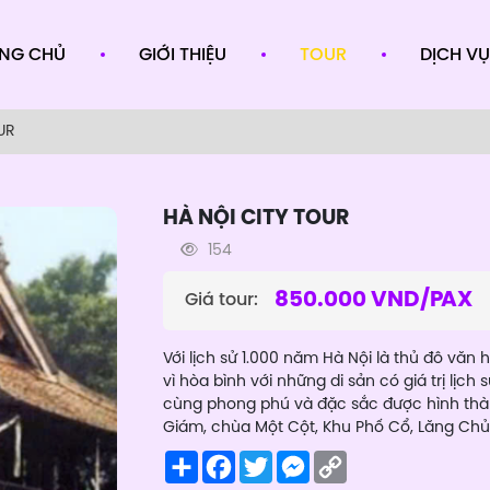
NG CHỦ
GIỚI THIỆU
TOUR
DỊCH VỤ
UR
HÀ NỘI CITY TOUR
154
850.000 VND/PAX
Giá tour:
Với lịch sử 1.000 năm Hà Nội là thủ đô văn 
vì hòa bình với những di sản có giá trị lịc
cùng phong phú và đặc sắc được hình thà
Giám, chùa Một Cột, Khu Phố Cổ, Lăng Chủ T
Share
Facebook
Twitter
Messenger
Copy
Link