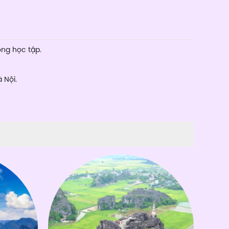
ong học tập.
 Nội.