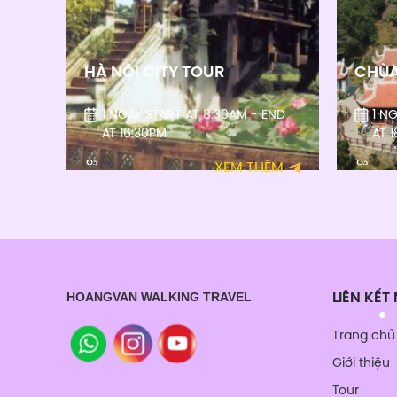
HÀ NỘI CITY TOUR
CHÙ
1 NGÀY START AT 8:30AM - END
1 N
AT 16:30PM
AT 
XEM THÊM
HOANGVAN WALKING TRAVEL
LIÊN KẾT
Trang chủ
Giới thiệu
Tour