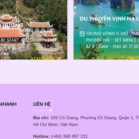
DU THUYỀN VỊNH HẠ 
A HƯƠNG
TRONG VÒNG 6 GIỜ (BUS
GÀY START AT 7:00am - END
PHONG HẢI - SET MENU) 
18:30pm
AT 8:00AM - END AT 17:3
XEM THÊM
XEM 
 NHANH
LIÊN HỆ
Địa chỉ:
105 Cô Giang, Phường Cô Giang, Quận 1, 
Hồ Chí Minh, Việt Nam
Hotline:
(+84) 368 997 231