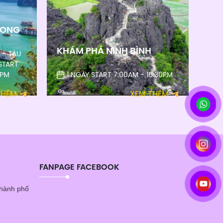
LONG
KHÁM PHÁ NINH BÌNH
 - TÀU
START
0PM
1 NGÀY START 7:00AM - 16:30PM
THÊM
XEM THÊM
FANPAGE FACEBOOK
Thành phố