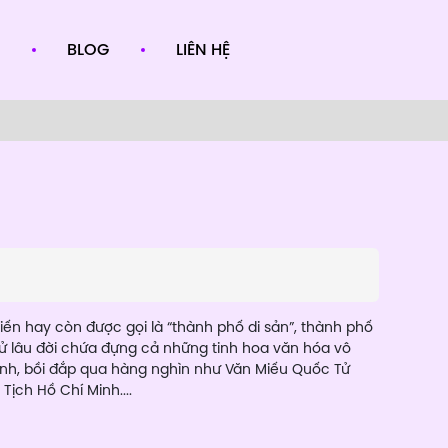
BLOG
LIÊN HỆ
hiến hay còn được gọi là “thành phố di sản”, thành phố
h sử lâu đời chứa đựng cả những tinh hoa văn hóa vô
nh, bồi đắp qua hàng nghìn như Văn Miếu Quốc Tử
ịch Hồ Chí Minh....