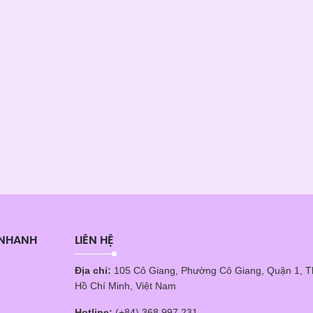
 NHANH
LIÊN HỆ
Địa chỉ:
105 Cô Giang, Phường Cô Giang, Quận 1, 
Hồ Chí Minh, Việt Nam
Hotline:
(+84) 368 997 231