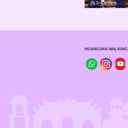
15.Nhãn | Logan
3-5 khách
16.Thanh long | Dra
HOANGVAN WALKING