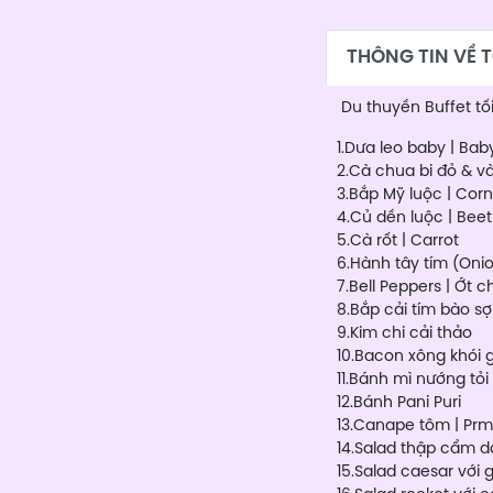
THÔNG TIN VỀ 
Du thuyền Buffet tố
1.Dưa leo baby | B
2.Cà chua bi đỏ & v
3.Bắp Mỹ luộc | Corn
4.Củ dền luộc | Beet
5.Cà rốt | Carrot
6.Hành tây tím (Oni
7.Bell Peppers | Ớt
8.Bắp cải tím bào s
9.Kim chi cải thảo
10.Bacon xông khói 
11.Bánh mì nướng tỏi
12.Bánh Pani Puri
13.Canape tôm | Pr
14.Salad thập cẩm dầ
15.Salad caesar với 