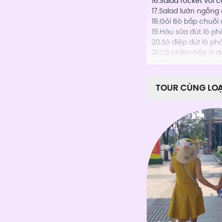
16.Salad rocket với 
17.Salad lườn ngỗng
18.Gỏi Bò bắp chuối
19.Hàu sữa đút lò p
20.Sò điệp đút lò ph
21.Cá chẽm hấp xì d
22.Tôm hấp nước dừ
23.Ốc hương hấp sả 
24.Mực hấp hành gừn
TOUR CÙNG LOẠ
25.Nghêu hấp sả và 
26.Chạo bò quấn sả 
27.Chả giò kiểu Indoc
28.Chạo tôm quấn m
29.Chả cá thì là | H
30.Đậu Hũ phô mai k
31.Khoai tây chiên | 
32.Xôi chiên | Fried S
33.Cánh Gà nướng m
34.Gà nướng muối ớt 
35.Gà chiên sốt bơ c
36.Xúc xích Đức xô
37.Miến xào hải sản 